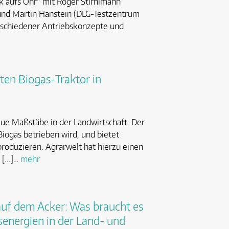
k aufs Ohr“ mit Roger Stirnimann
und Martin Hanstein (DLG-Testzentrum
erschiedener Antriebskonzepte und
ten Biogas-Traktor in
e Maßstäbe in der Landwirtschaft. Der
 Biogas betrieben wird, und bietet
 produzieren. Agrarwelt hat hierzu einen
[...]…
mehr
auf dem Acker: Was braucht es
senergien in der Land- und