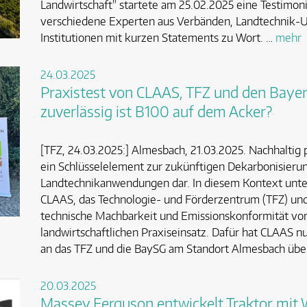
Landwirtschaft" startete am 25.02.2025 eine Testim
verschiedene Experten aus Verbänden, Landtechnik-
Institutionen mit kurzen Statements zu Wort. …
mehr
24.03.2025
Praxistest von CLAAS, TFZ und den Bayer
zuverlässig ist B100 auf dem Acker?
[TFZ, 24.03.2025:] Almesbach, 21.03.2025. Nachhaltig p
ein Schlüsselelement zur zukünftigen Dekarbonisierun
Landtechnikanwendungen dar. In diesem Kontext unte
CLAAS, das Technologie- und Förderzentrum (TFZ) und
technische Machbarkeit und Emissionskonformität von
landwirtschaftlichen Praxiseinsatz. Dafür hat CLAAS 
an das TFZ und die BaySG am Standort Almesbach üb
20.03.2025
Massey Ferguson entwickelt Traktor mit 