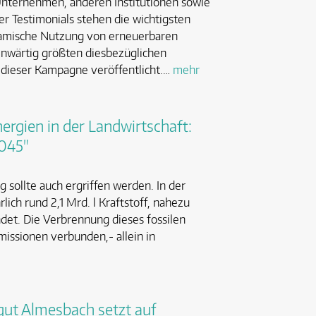
nternehmen, anderen Institutionen sowie
r Testimonials stehen die wichtigsten
amische Nutzung von erneuerbaren
enwärtig größten diesbezüglichen
dieser Kampagne veröffentlicht.…
mehr
ergien in der Landwirtschaft:
2045"
ng sollte auch ergriffen werden. In der
lich rund 2,1 Mrd. l Kraftstoff, nahezu
ndet. Die Verbrennung dieses fossilen
missionen verbunden,- allein in
gut Almesbach setzt auf