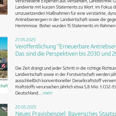
verschiedene Experten aus Verbänden, Landtechnik-U
Landwirte mit kurzen Statements zu Wort. Im Fokus de
umzusetzenden Maßnahmen für eine verstärkte, dyn
Antriebsenergien in der Landwirtschaft sowie die geg
Hemmnisse. Bisher wurden 15 Statements im Rahmen 
27.05.2025
Veröffentlichung "Erneuerbare Antriebsen
Das sind die Perspektiven bis 2030 und 
Die Zeit drängt und jeder Schritt in die richtige Richtu
Landwirtschaft sowie in der Forstwirtschaft werden jähr
ausschließlich konventioneller Dieselkraftstoff verwe
Kraftstoffs verursachen jährlich etwa 5,8 Mio. t CO2-E
Deutschland.…
mehr
20.05.2025
Neues Praxisbeispiel: Bayerisches Staats