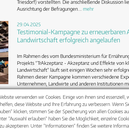
Triesdorf) vorstellten. Die anschließende Diskussion li
Ausrichtung der Befragungen.…
mehr
29.04.2025
Testimonial-Kampagne zu erneuerbaren An
Landwirtschaft erfolgreich angelaufen
Im Rahmen des vom Bundesministerium für Ernährung
Projekts “TrAkzeptanz - Akzeptanz und Effekte von kl
Landwirtschaft" läuft seit einigen Wochen sehr erfolg
Rahmen dieser Kampagne kommen verschiedene Exper
Unternehmen, Landwirte und anderen Institutionen mi
Website verwenden wir Cookies. Einige von ihnen sind essenziell,
helfen, diese Website und Ihre Erfahrung zu verbessern. Wenn Sie
<
1
…
5
6
7
…
21
>
auben" klicken, stimmen Sie der Speicherung von allen Cookies a
nter "Auswahl erlauben" haben Sie die Möglichkeit, einzelne Cook
zu akzeptieren. Unter "Informationen" finden Sie weitere Inform