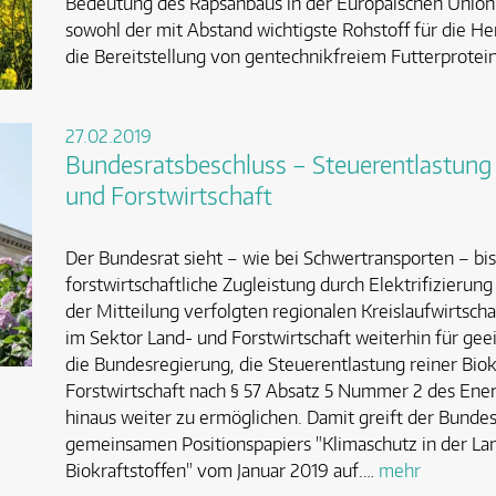
Bedeutung des Rapsanbaus in der Europäischen Union 
sowohl der mit Abstand wichtigste Rohstoff für die Her
die Bereitstellung von gentechnikfreiem Futterprotei
27.02.2019
Bundesratsbeschluss – Steuerentlastung f
und Forstwirtschaft
Der Bundesrat sieht – wie bei Schwertransporten – bis
forstwirtschaftliche Zugleistung durch Elektrifizierun
der Mitteilung verfolgten regionalen Kreislaufwirtscha
im Sektor Land- und Forstwirtschaft weiterhin für geeig
die Bundesregierung, die Steuerentlastung reiner Biok
Forstwirtschaft nach § 57 Absatz 5 Nummer 2 des Ene
hinaus weiter zu ermöglichen. Damit greift der Bunde
gemeinsamen Positionspapiers "Klimaschutz in der Lan
Biokraftstoffen" vom Januar 2019 auf.…
mehr