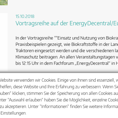
15.10.2018
Vortragsreihe auf der EnergyDecentral/E
In der Vortragsreihe ""Einsatz und Nutzung von Biokra
Praxisbeispielen gezeigt, wie Biokraftstoffe in der La
Traktoren eingesetzt werden und die verschiedenen la
Klimaschutz beitragen. An allen Veranstaltungstagen vo
bis 12:15 Uhr in dem Fachforum „EnergyDecentral“ in 
Website verwenden wir Cookies. Einige von ihnen sind essenziell,
helfen, diese Website und Ihre Erfahrung zu verbessern. Wenn Sie
<
1
…
17
18
19
20
21
>
auben" klicken, stimmen Sie der Speicherung von allen Cookies a
nter "Auswahl erlauben" haben Sie die Möglichkeit, einzelne Cook
zu akzeptieren. Unter "Informationen" finden Sie weitere Inform
Einstellungen.