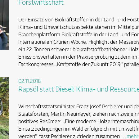
Forstwirtschaft
Der Einsatz von Biokraftstoffen in der Land- und For
Klima- und Umweltschutzaspekte stehen im Mittelpu
Branchenplattform Biokraftstoffe in der Land- und Fo
Internationalen Grünen Woche. Highlight der Messepräse
ein 22-Tonnen schwerer biokraftstoffbetriebener Holz
Emissionsverhalten in der Praxiserprobung zudem im
Fachkongresses „Kraftstoffe der Zukunft 2019“ paralle
02.11.2018
Rapsöl statt Diesel: Klima- und Ressour
Wirtschaftsstaatsminister Franz Josef Pschierer und d
Staatsforsten, Martin Neumeyer, ziehen nach zweieinh
positives Resümee: „Eine moderne Holzerntemaschine
Einsatzbedingungen im Wald erfolgreich mit umweltfr
werden“, fasst Pschierer zufrieden zusammen. …
mehr