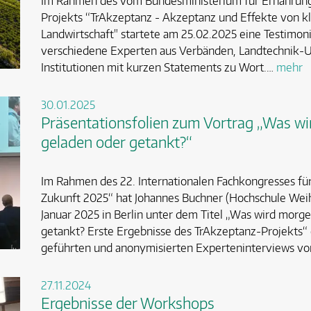
Im Rahmen des vom Bundesministerium für Ernährung
Projekts “TrAkzeptanz - Akzeptanz und Effekte von kl
Landwirtschaft" startete am 25.02.2025 eine Testim
verschiedene Experten aus Verbänden, Landtechnik-
Institutionen mit kurzen Statements zu Wort.…
mehr
30.01.2025
Präsentationsfolien zum Vortrag „Was wi
geladen oder getankt?“
Im Rahmen des 22. Internationalen Fachkongresses für
Zukunft 2025“ hat Johannes Buchner (Hochschule Weih
Januar 2025 in Berlin unter dem Titel „Was wird morge
getankt? Erste Ergebnisse des TrAkzeptanz-Projekts“ 
geführten und anonymisierten Experteninterviews vor
27.11.2024
Ergebnisse der Workshops