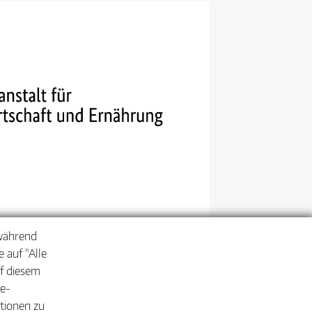
 während
 auf "Alle
uf diesem
ie-
ationen zu