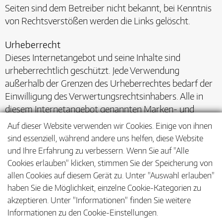
Seiten sind dem Betreiber nicht bekannt, bei Kenntnis
von Rechtsverstößen werden die Links gelöscht.
Urheberrecht
Dieses Internetangebot und seine Inhalte sind
urheberrechtlich geschützt. Jede Verwendung
außerhalb der Grenzen des Urheberrechtes bedarf der
Einwilligung des Verwertungsrechtsinhabers. Alle in
diesem Internetangebot genannten Marken- und
Warenzeichen unterliegen den Bestimmungen des
Auf dieser Website verwenden wir Cookies. Einige von ihnen
jeweiligen Kennzeichenrechts und den Rechten der
sind essenziell, während andere uns helfen, diese Website
jeweiligen Inhaber.
und Ihre Erfahrung zu verbessern. Wenn Sie auf "Alle
Cookies erlauben" klicken, stimmen Sie der Speicherung von
© Bundesverband Bioenergie e. V. 2024
allen Cookies auf diesem Gerät zu. Unter "Auswahl erlauben"
haben Sie die Möglichkeit, einzelne Cookie-Kategorien zu
akzeptieren. Unter "Informationen" finden Sie weitere
Informationen zu den Cookie-Einstellungen.