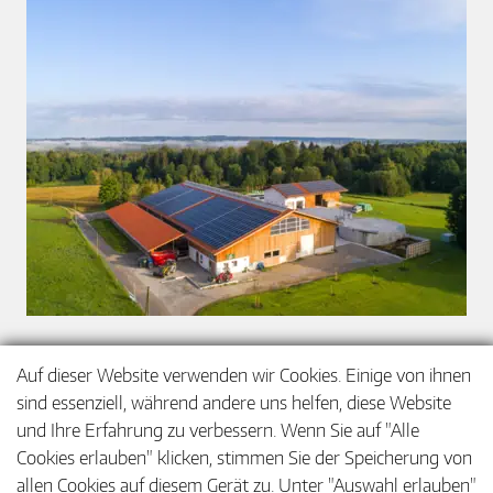
Eine Vielzahl von Gründe spricht für die
Auf dieser Website verwenden wir Cookies. Einige von ihnen
Energiewende im Fuhrpark der Land- und
sind essenziell, während andere uns helfen, diese Website
Forstwirtschaft. Welche genau das sind und welche
und Ihre Erfahrung zu verbessern. Wenn Sie auf "Alle
Rahmenbedingungen es braucht, erfahren Sie hier.
Cookies erlauben" klicken, stimmen Sie der Speicherung von
allen Cookies auf diesem Gerät zu. Unter "Auswahl erlauben"