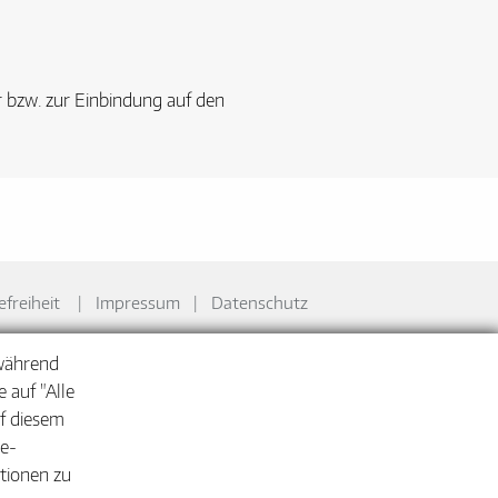
r bzw. zur Einbindung auf den
efreiheit
Impressum
Datenschutz
 während
 auf "Alle
uf diesem
ie-
ationen zu