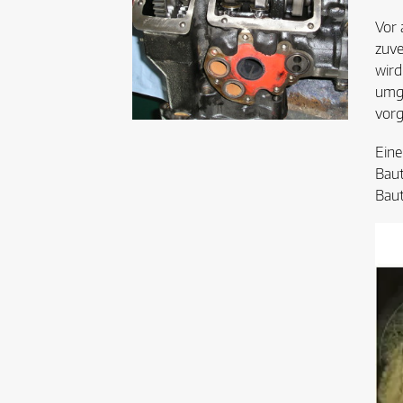
Vor 
zuve
wird
umge
vor
Eine
Baut
Baut