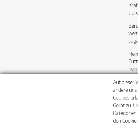
Kraf
t pr
Berü
weit
soga
Heim
Futt
heim
Weit
Auf dieser 
tfz 
andere uns 
Cookies erl
Gerät zu. U
Kategorien 
den Cookie-