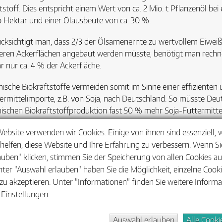
tstoff. Dies entspricht einem Wert von ca. 2 Mio. t Pflanzenöl be
o Hektar und einer Ölausbeute von ca. 30 %.
cksichtigt man, dass 2/3 der Ölsamenernte zu wertvollem Eiweißf
eren Ackerflächen angebaut werden müsste, benötigt man rechner
r nur ca. 4 % der Ackerfläche.
ische Biokraftstoffe vermeiden somit im Sinne einer effiziente
ermittelimporte, z.B. von Soja, nach Deutschland. So müsste De
ischen Biokraftstoffproduktion fast 50 % mehr Soja-Futtermitte
ergehende Informationen finden Sie z. B. über die Fachpublikatio
Website verwenden wir Cookies. Einige von ihnen sind essenziell,
kompakt 9 Biokraftstoffe – Fragen und Antworten
(Erscheinungs
helfen, diese Website und Ihre Erfahrung zu verbessern. Wenn Sie
auben" klicken, stimmen Sie der Speicherung von allen Cookies a
nter "Auswahl erlauben" haben Sie die Möglichkeit, einzelne Cook
zu akzeptieren. Unter "Informationen" finden Sie weitere Inform
Einstellungen.
Auswahl erlauben
Alle Cooki