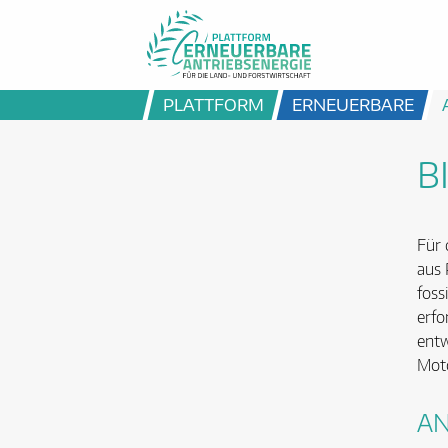
PLATTFORM
ERNEUERBARE
B
Für 
aus 
foss
erfo
entw
Moto
AN