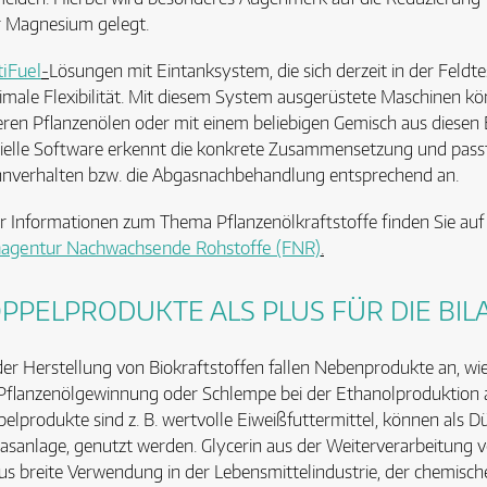
 Magnesium gelegt.
iFuel
-
Lösungen mit Eintanksystem, die sich derzeit in der Feld
male Flexibilität. Mit diesem System ausgerüstete Maschinen kö
ren Pflanzenölen oder mit einem beliebigen Gemisch aus diesen 
ielle Software erkennt die konkrete Zusammensetzung und passt
nverhalten bzw. die Abgasnachbehandlung entsprechend an.
 Informationen zum Thema Pflanzenölkraftstoffe finden Sie auf
hagentur Nachwachsende Rohstoffe (FNR)
.
PPELPRODUKTE ALS PLUS FÜR DIE BIL
der Herstellung von Biokraftstoffen fallen Nebenprodukte an, wi
Pflanzenölgewinnung oder Schlempe bei der Ethanolproduktion 
elprodukte sind z. B. wertvolle Eiweißfuttermittel, können als Dün
asanlage, genutzt werden. Glycerin aus der Weiterverarbeitung v
us breite Verwendung in der Lebensmittelindustrie, der chemische