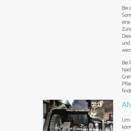
Bei 
Sonn
eine
Zünd
Dies
und 
werd
Bei 
Nach
Gren
Pfla
find
AN
Um e
könn