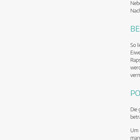
Nebe
Nach
BE
So l
Eiwe
Raps
werd
verm
PO
Die 
betr
Um d
man 