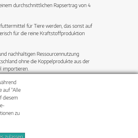
i einem durchschnittlichen Rapsertrag von 4
uttermittel für Tiere werden, das sonst auf
isch für die reine Kraftstoffproduktion
n und nachhaltigen Ressourcennutzung
utschland ohne die Koppelprodukte aus der
l importieren.
n:
 während
jahr 2012).
 auf "Alle
uf diesem
ie-
ationen zu
es zulassen