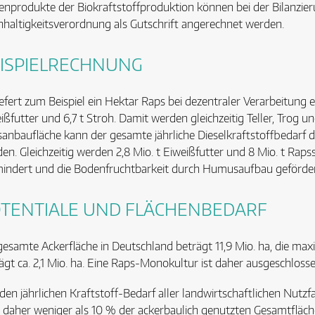
nprodukte der Biokraftstoffproduktion können bei der Bilanzie
haltigkeitsverordnung als Gutschrift angerechnet werden.
ISPIELRECHNUNG
iefert zum Beispiel ein Hektar Raps bei dezentraler Verarbeitung et
ißfutter und 6,7 t Stroh. Damit werden gleichzeitig Teller, Trog und
anbaufläche kann der gesamte jährliche Dieselkraftstoffbedarf 
en. Gleichzeitig werden 2,8 Mio. t Eiweißfutter und 8 Mio. t Rap
indert und die Bodenfruchtbarkeit durch Humusaufbau geförde
TENTIALE UND FLÄCHENBEDARF
gesamte Ackerfläche in Deutschland beträgt 11,9 Mio. ha, die ma
ägt ca. 2,1 Mio. ha. Eine Raps-Monokultur ist daher ausgeschlosse
en jährlichen Kraftstoff-Bedarf aller landwirtschaftlichen Nutz
daher weniger als 10 % der ackerbaulich genutzten Gesamtfläche