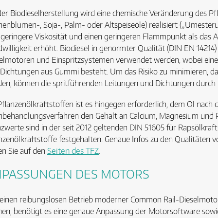
der Biodieselherstellung wird eine chemische Veränderung des Pfl
enblumen-, Soja-, Palm- oder Altspeiseöle) realisiert („Umesteru
 geringere Viskosität und einen geringeren Flammpunkt als das 
willigkeit erhöht. Biodiesel in genormter Qualität (DIN EN 1421
elmotoren und Einspritzsystemen verwendet werden, wobei eine
Dichtungen aus Gummi besteht. Um das Risiko zu minimieren, das
en, können die spritführenden Leitungen und Dichtungen durch r
Pflanzenölkraftstoffen ist es hingegen erforderlich, dem Öl nach 
behandlungsverfahren den Gehalt an Calcium, Magnesium und P
zwerte sind in der seit 2012 geltenden DIN 51605 für Rapsölkrafts
nzenölkraftstoffe festgehalten. Genaue Infos zu den Qualitäten 
en Sie auf den
Seiten des TFZ
.
PASSUNGEN DES MOTORS
inen reibungslosen Betrieb moderner Common Rail-Dieselmotore
en, benötigt es eine genaue Anpassung der Motorsoftware sowie