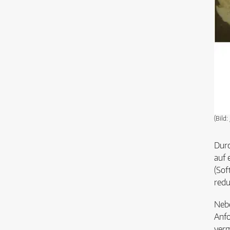
(Bild:
Durc
auf 
(Sof
redu
Nebe
Anfo
verm