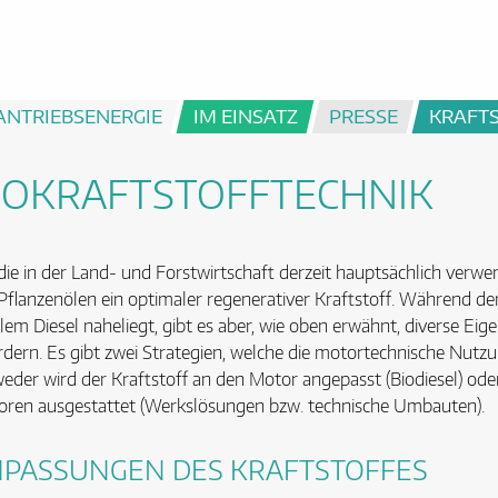
ANTRIEBSENERGIE
IM EINSATZ
PRESSE
KRAFT
IOKRAFTSTOFFTECHNIK
die in der Land- und Forstwirtschaft derzeit hauptsächlich verw
Pflanzenölen ein optimaler regenerativer Kraftstoff. Während d
ilem Diesel naheliegt, gibt es aber, wie oben erwähnt, diverse E
rdern. Es gibt zwei Strategien, welche die motortechnische Nutz
eder wird der Kraftstoff an den Motor angepasst (Biodiesel) ode
ren ausgestattet (Werkslösungen bzw. technische Umbauten).
PASSUNGEN DES KRAFTSTOFFES