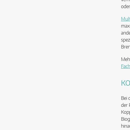
oder
Mult
maxi
ande
spez
Bren
Mehr
Fac
KO
Bei 
der 
Kopp
Biog
hina