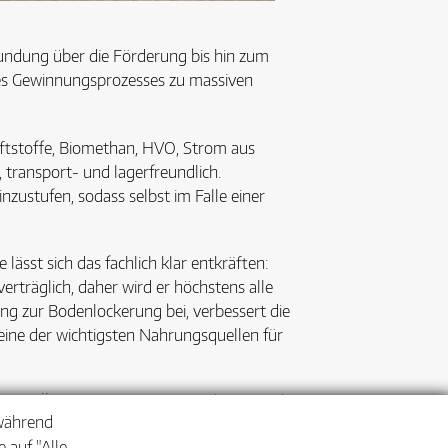
kundung über die Förderung bis hin zum
des Gewinnungsprozesses zu massiven
aftstoffe, Biomethan, HVO, Strom aus
 transport- und lagerfreundlich.
nzustufen, sodass selbst im Falle einer
ässt sich das fachlich klar entkräften:
verträglich, daher wird er höchstens alle
ung zur Bodenlockerung bei, verbessert die
ine der wichtigsten Nahrungsquellen für
e und Ökologie miteinander verbinden: Ob
 während
ür mehr Vielfalt auf dem Acker.
 auf "Alle