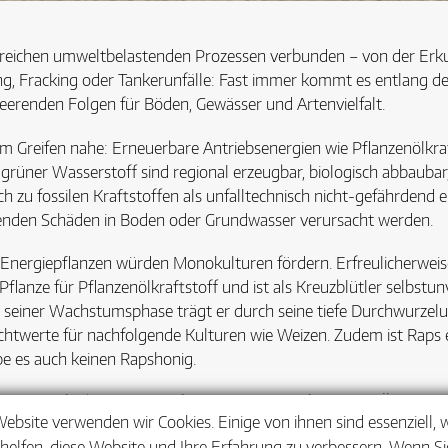
zahlreichen umweltbelastenden Prozessen verbunden – von der Er
ng, Fracking oder Tankerunfälle: Fast immer kommt es entlang 
heerenden Folgen für Böden, Gewässer und Artenvielfalt.
um Greifen nahe: Erneuerbare Antriebsenergien wie Pflanzenölkr
grüner Wasserstoff sind regional erzeugbar, biologisch abbaubar,
h zu fossilen Kraftstoffen als unfalltechnisch nicht-gefährdend ei
ibenden Schäden in Boden oder Grundwasser verursacht werden.
 Energiepflanzen würden Monokulturen fördern. Erfreulicherweise l
 Pflanze für Pflanzenölkraftstoff und ist als Kreuzblütler selbstun
In seiner Wachstumsphase trägt er durch seine tiefe Durchwurzel
htwerte für nachfolgende Kulturen wie Weizen. Zudem ist Raps e
e es auch keinen Rapshonig.
e Wege für biodiversitätsfreundliche Fruchtfolgen, die Ökonomi
Website verwenden wir Cookies. Einige von ihnen sind essenziell,
ngen, Gräser oder Leguminosen, jede neue Energiepflanze sorgt f
helfen, diese Website und Ihre Erfahrung zu verbessern. Wenn Sie