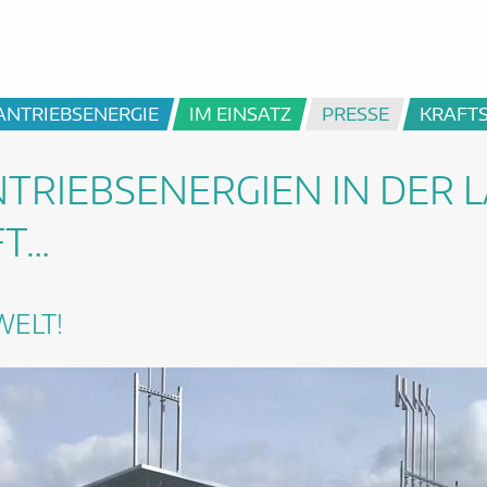
ANTRIEBSENERGIE
IM EINSATZ
PRESSE
KRAFT
TRIEBSENERGIEN IN DER 
FT…
WELT!