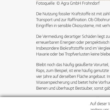
Fotoquelle: © Agra GmbH Frohndorf
Die Nutzung fossiler Kraftstoffe ist mit 
Transport und zur Raffination. Ob Ölbohru
Eingriffen in sensible Ökosysteme, mit ver
Die Vermeidung derartiger Schäden liegt z
erneuerbaren Energien oder perspektivisch 
Insbesondere Biokraftstoffe sind im Vergleic
Havarie oder bei Tropfverlusten keine ble
Bleibt noch das häufig geäußerte Vorurteil,
Raps, zum Beispiel, ist eine häufig genutzte
vier Jahre auf derselben Fläche angebaut. 
Wasserspeicherung und bietet hohe Vorfruc
Bienen und überhaupt Bestäuber, sonst gäb
Auch die Biomethanproduktion eröffnet neu
Auf dieser 
Durchwachsene Silphie, Wildpflanzenmischu
andere uns 