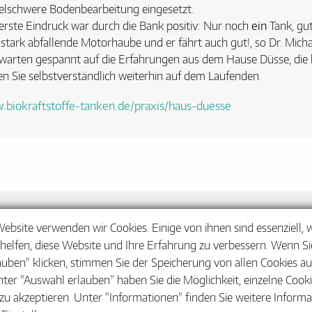
elschwere Bodenbearbeitung eingesetzt.
erste Eindruck war durch die Bank positiv: Nur noch
ein
Tank, gu
 stark abfallende Motorhaube und er fährt auch gut!, so Dr. Mich
warten gespannt auf die Erfahrungen aus dem Hause Düsse, die 
en Sie selbstverständlich weiterhin auf dem Laufenden.
biokraftstoffe-tanken.de/praxis/haus-duesse
Barrier
Website verwenden wir Cookies. Einige von ihnen sind essenziell,
helfen, diese Website und Ihre Erfahrung zu verbessern. Wenn Sie
auben" klicken, stimmen Sie der Speicherung von allen Cookies a
nter "Auswahl erlauben" haben Sie die Möglichkeit, einzelne Cook
zu akzeptieren. Unter "Informationen" finden Sie weitere Inform