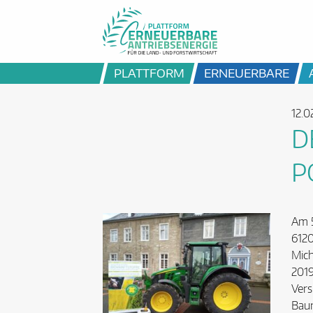
PLATTFORM
ERNEUERBARE
12.0
D
P
Am 5
6120
Mich
2019
Vers
Baur