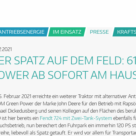
ANTRIEBSENERGIE
IM EINSATZ
PRESSE
KRAFT
2.2021
ER SPATZ AUF DEM FELD: 
OWER AB SOFORT AM HAU
. Februar 2021 erreichte ein weiterer Traktor mit alternativer An
M Green Power der Marke John Deere für den Betrieb mit Rapsöl
ael Dickeduisberg und seinen Kollegen auf den Flächen des berü
 ist hier bereits ein
Fendt 724 mit Zwei-Tank-System
ebenfalls f
uchsbetrieb, nun bereichert den Fuhrpark ein immerhin 120 PS s
eihe, liebevoll als Spatz getauft. Er wird vor allem für Transport