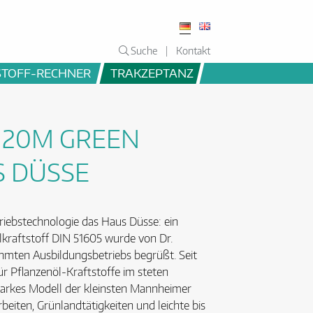
Suche
Kontakt
STOFF-RECHNER
TRAKZEPTANZ
6120M GREEN
S DÜSSE
triebstechnologie das Haus Düsse: ein
kraftstoff DIN 51605 wurde von Dr.
hmten Ausbildungsbetriebs begrüßt. Seit
ür Pflanzenöl-Kraftstoffe im steten
tarkes Modell der kleinsten Mannheimer
arbeiten, Grünlandtätigkeiten und leichte bis