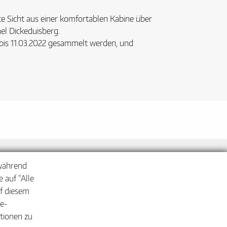
te Sicht aus einer komfortablen Kabine über
ael Dickeduisberg.
bis 11.03.2022 gesammelt werden, und
efreiheit
Impressum
Datenschutz
 während
 auf "Alle
uf diesem
ie-
ationen zu