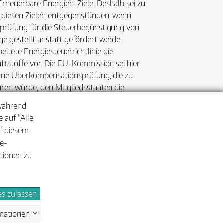
rneuerbare Energien-Ziele. Deshalb sei zu
en diesen Zielen entgegenstünden, wenn
prüfung für die Steuerbegünstigung von
ge gestellt anstatt gefördert werde.
itete Energiesteuerrichtlinie die
tstoffe vor. Die EU-Kommission sei hier
hne Überkompensationsprüfung, die zu
ren würde, den Mitgliedsstaaten die
n der Land- und Forstwirtschaft zu geben, so
 während
 auf "Alle
uf diesem
er
zum Download.
ie-
ationen zu
es zulassen
efreiheit
Impressum
Datenschutz
mationen