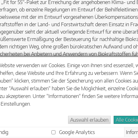
„Fit for 55“-Paket zur Erreichung der angehobenen Klima- und E
erfragen, ob einzelne Regelungen im Entwurf der Beihilfeleitlini
pielsweise mit der im Entwurf vorgesehenen Überkompensations
raftstoffen in der Land- und Forstwirtschaft deren Einsatz in Fra
egenüber sieht der aktuell vorliegende Entwurf für eine überarbe
üßenswerte Ermäßigung der Besteuerung für nachhaltige Biokraf
dem richtigen Weg, ohne großen bürokratischen Aufwand und o
cherheiten bei Anbietern und Anwendern von Biokraftstoffen füh
heit zur steuerlichen Förderung des Biokraftstoffeinsatzes z.B. i
Website verwenden wir Cookies. Einige von ihnen sind essenziell,
merling.
helfen, diese Website und Ihre Erfahrung zu verbessern. Wenn Sie
auben" klicken, stimmen Sie der Speicherung von allen Cookies a
Stellungnahme des BBE zur Überarbeitung der KUEBLL steht
hi
nter "Auswahl erlauben" haben Sie die Möglichkeit, einzelne Cook
zu akzeptieren. Unter "Informationen" finden Sie weitere Inform
Einstellungen.
Auswahl erlauben
Alle Cooki
Barrier
dig
Google Analytics
Infor