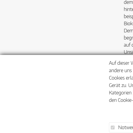
dem 
hint
beis
Biok
Demg
begr
auf 
Unsi
Frei
Auf dieser 
Hem
andere uns 
Cookies erl
Die 
Gerät zu. U
Kategorien 
den Cookie-
Notwen