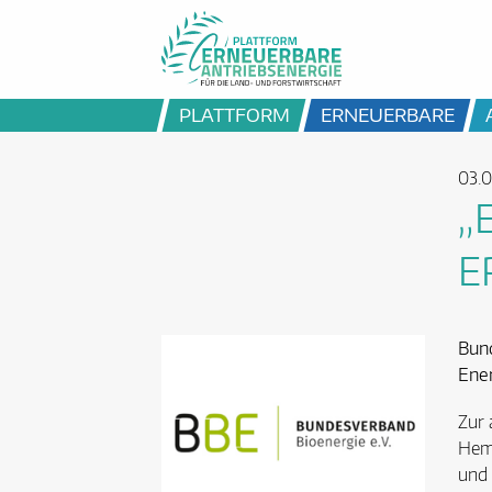
PLATTFORM
ERNEUERBARE
03.0
„
E
Bund
Ener
Zur 
Hemm
und 