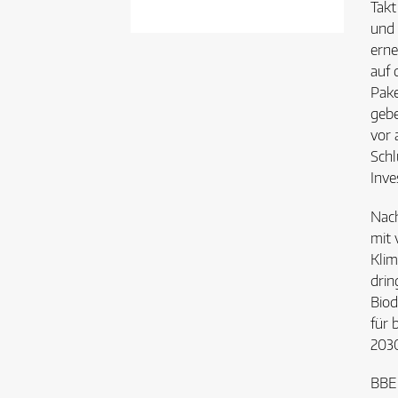
Takt
und 
erne
auf 
Pake
gebe
vor 
Schl
Inve
Nach
mit 
Klim
drin
Biod
für 
2030
BBE-