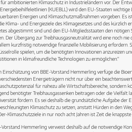
 für ambitionierten Klimaschutz in Industrieländern vor. Der Ent
Energiebeihilfeleitlinien (KUEBLL) wird den EU-Staaten wichtige
uerbaren Energien und Klimaschutzmaßnahmen vorgeben. Es ist d
die Klima- und Energieziele des Klimagesetzes und des kürzlich er
tes abgestimmt sind und den EU-Mitgliedsstaaten den nötigen S
n. Der Übergang zur Treibhausgasneutralität wird eine noch nie 
allem kurzfristig notwendige finanzielle Mobilisierung erfordern. 
üsselrolle spielen, um die benötigten Innovationen anzureizen u
stitionen in klimafreundliche Technologien zu ermöglichen.“
 Einschätzung von BBE-Vorstand Hemmerling verfüge die Bioene
verschiedensten Energieträgern nicht nur über ein beachtenswert
aschutzpotenzial für nahezu alle Wirtschaftsbereiche, sondern
gend benötigter Treibhausgassenken beitragen oder die Vielfalt l
iversität fördern. Es sei deshalb die grundsätzliche Aufgabe der 
beschleunigten Klimaschutz zu setzen, anstatt Hürden in den Weg
er-Klimaschutzziele in nur noch acht Jahren ist Zeit die knappst
Vorstand Hemmerling verweist deshalb auf die notwendige Kongr