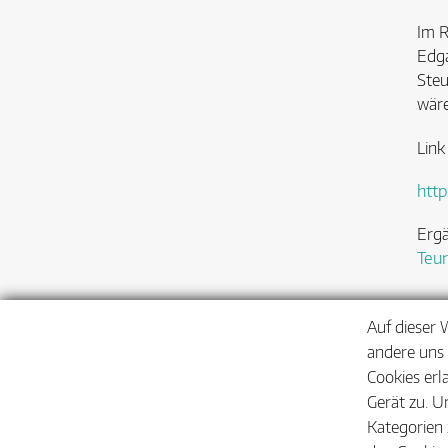
Im 
Edga
Steu
wäre
Link
htt
Ergä
Teur
Auf dieser 
andere uns 
Cookies erl
Gerät zu. U
Kategorien 