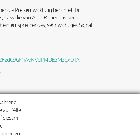
 die Preisentwicklung berichtet. Dr.
 dass die von Alois Rainer anvisierte
t ein entsprechendes, sehr wichtiges Signal
2FkY2FzdC9GMjAyNVdPMDE3MzgxQTA
:
 während
 auf "Alle
uf diesem
ie-
ationen zu