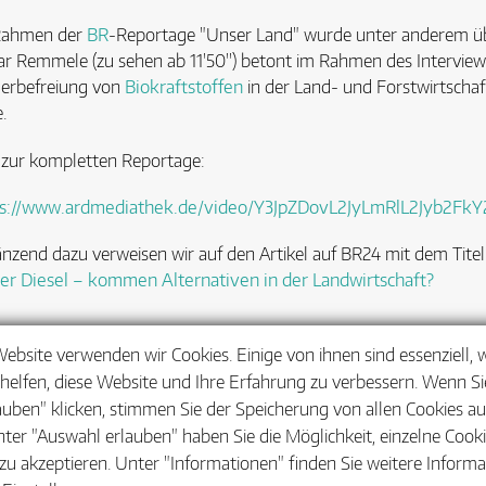
Rahmen der
BR
-Reportage "Unser Land" wurde unter anderem über
r Remmele (zu sehen ab 11'50'') betont im Rahmen des Interviews,
erbefreiung von
Biokraftstoffen
in der Land- und Forstwirtschaf
.
 zur kompletten Reportage:
ps://www.ardmediathek.de/video/Y3JpZDovL2JyLmRlL2Jyb
nzend dazu verweisen wir auf den Artikel auf BR24 mit dem Titel
er Diesel – kommen Alternativen in der Landwirtschaft?
Website verwenden wir Cookies. Einige von ihnen sind essenziell,
helfen, diese Website und Ihre Erfahrung zu verbessern. Wenn Sie
auben" klicken, stimmen Sie der Speicherung von allen Cookies a
nter "Auswahl erlauben" haben Sie die Möglichkeit, einzelne Cook
zu akzeptieren. Unter "Informationen" finden Sie weitere Inform