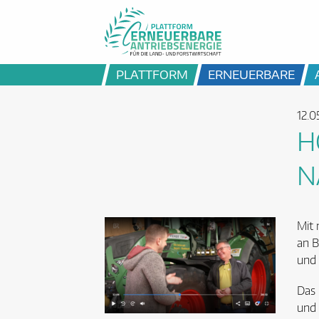
PLATTFORM
ERNEUERBARE
12.0
H
N
Mit 
an B
und 
Das 
und 