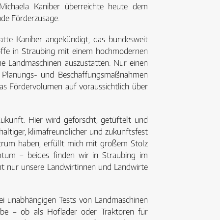
 Michaela Kaniber überreichte heute dem
nde Förderzusage.
hatte Kaniber angekündigt, das bundesweit
fe in Straubing mit einem hochmodernen
bene Landmaschinen auszustatten. Nur einen
ten Planungs- und Beschaffungsmaßnahmen
das Fördervolumen auf voraussichtlich über
ukunft. Hier wird geforscht, getüftelt und
altiger, klimafreundlicher und zukunftsfest
trum haben, erfüllt mich mit großem Stolz
htum – beides finden wir in Straubing im
cht nur unsere Landwirtinnen und Landwirte
 bei unabhängigen Tests von Landmaschinen
ebe – ob als Hoflader oder Traktoren für