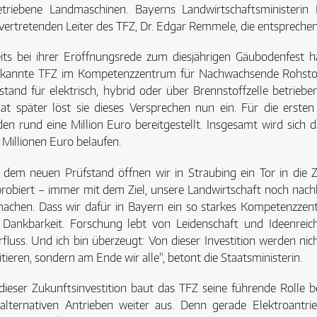
etriebene Landmaschinen. Bayerns Landwirtschaftsministerin
lvertretenden Leiter des TFZ, Dr. Edgar Remmele, die entspreche
its bei ihrer Eröffnungsrede zum diesjährigen Gäubodenfest 
rkannte TFZ im Kompetenzzentrum für Nachwachsende Rohstof
stand für elektrisch, hybrid oder über Brennstoffzelle betrie
at später löst sie dieses Versprechen nun ein. Für die ers
en rund eine Million Euro bereitgestellt. Insgesamt wird sich 
 Millionen Euro belaufen.
 dem neuen Prüfstand öffnen wir in Straubing ein Tor in die Z
robiert – immer mit dem Ziel, unsere Landwirtschaft noch nachh
achen. Dass wir dafür in Bayern ein so starkes Kompetenzzen
Dankbarkeit. Forschung lebt von Leidenschaft und Ideenreic
fluss. Und ich bin überzeugt: Von dieser Investition werden ni
itieren, sondern am Ende wir alle", betont die Staatsministerin.
dieser Zukunftsinvestition baut das TFZ seine führende Rolle
alternativen Antrieben weiter aus. Denn gerade Elektroantri