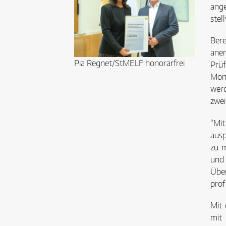
ang
stel
Bere
ane
Pia Regnet/StMELF honorarfrei
Prüf
Mon
werd
zwei
"Mit
ausp
zu m
und 
Über
prof
Mit 
mit 