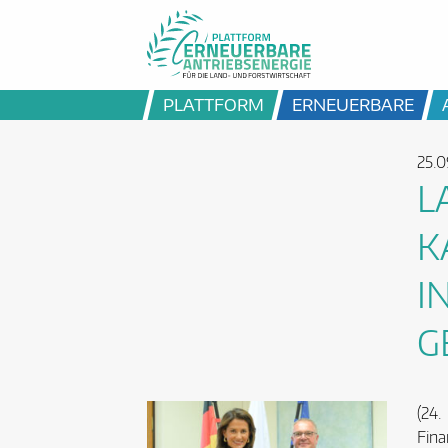
PLATTFORM
ERNEUERBARE
25.0
L
K
I
G
(24
Fina