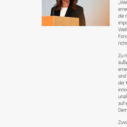
„Wei
erne
die 
impo
Weih
Fors
rich
Zu m
äuße
erne
sind
der 
inno
unab
auf 
Demn
Zuvo