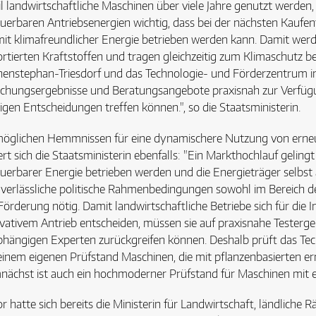
l landwirtschaftliche Maschinen über viele Jahre genutzt werden, 
uerbaren Antriebsenergien wichtig, dass bei der nächsten Kaufen
mit klimafreundlicher Energie betrieben werden kann. Damit wer
rtierten Kraftstoffen und tragen gleichzeitig zum Klimaschutz bei
enstephan-Triesdorf und das Technologie- und Förderzentrum i
chungsergebnisse und Beratungsangebote praxisnah zur Verfügun
tigen Entscheidungen treffen können.", so die Staatsministerin.
öglichen Hemmnissen für eine dynamischere Nutzung von erneub
rt sich die Staatsministerin ebenfalls: "Ein Markthochlauf geling
uerbarer Energie betrieben werden und die Energieträger selbst 
 verlässliche politische Rahmenbedingungen sowohl im Bereich
Förderung nötig. Damit landwirtschaftliche Betriebe sich für die I
vativem Antrieb entscheiden, müssen sie auf praxisnahe Testerg
hängigen Experten zurückgreifen können. Deshalb prüft das Te
einem eigenen Prüfstand Maschinen, die mit pflanzenbasierten e
ächst ist auch ein hochmoderner Prüfstand für Maschinen mit el
r hatte sich bereits die Ministerin für Landwirtschaft, ländlich