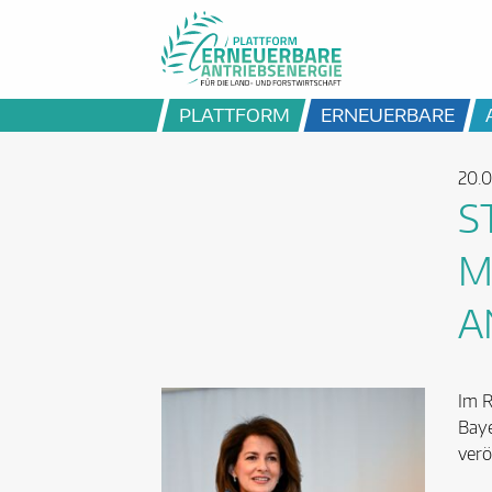
PLATTFORM
ERNEUERBARE
20.0
S
M
A
Im R
Baye
verö